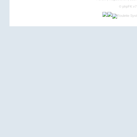
©
phpFK v7