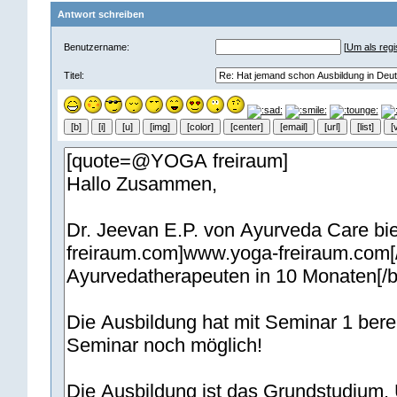
Antwort schreiben
Benutzername:
[
Um als regis
Titel: