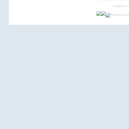
©
phpFK v7