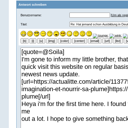
Antwort schreiben
Benutzername:
[
Um als regis
Titel: