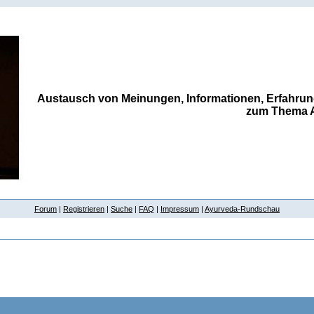
Austausch von Meinungen, Informationen, Erfahrun
zum Thema 
Forum
|
Registrieren
|
Suche
|
FAQ
|
Impressum
|
Ayurveda-Rundschau