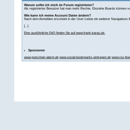
Warum sollte ich mich im Forum registrieren?
Als registrierter Benutzer hat man mehr Rechte. Einzelne Boards können v
Wie kann ich meine Account Daten ändern?
Nach dem Anmelden erscheint in der User-Leiste ein weiterer Navigations-But
[...]
Eine ausführliche FAQ finden Sie auf www.frank-karau.de.
Sponsoren
www.gutschein-alarm.de
www.social-bookmarks-eintragen.de
www.rss-feed