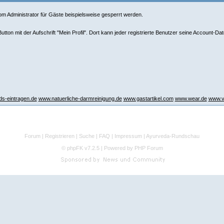
om Administrator für Gäste beispielsweise gesperrt werden.
ton mit der Aufschrift "Mein Profil". Dort kann jeder registrierte Benutzer seine Account-Da
s-eintragen.de
www.natuerliche-darmreinigung.de
www.gastartikel.com
www.wear.de
www.ve
Forum
|
Registrieren
|
Suche
|
FAQ
|
Impressum
|
Ayurveda-Rundschau
©
phpFK v7.2.5
|
Powered by PHP Forum