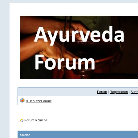
Forum
|
Registrieren
|
Suc
0 Benutzer online
Forum
»
Suche
Suche