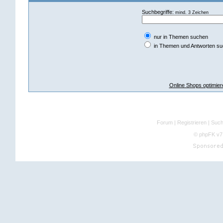
Suchbegriffe:
mind. 3 Zeichen
nur in Themen suchen
in Themen und Antworten s
Online Shops optimier
Forum
|
Registrieren
|
Suc
©
phpFK v7