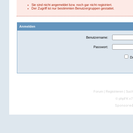
Sie sind nicht angemeldet bzw. noch gar nicht registriert.
Der Zugriff ist nur bestimmten Benutzergruppen gestattet.
Anmelden
Benutzername:
Passwort:
Da
Forum
|
Registrieren
|
Suc
©
phpFK v7