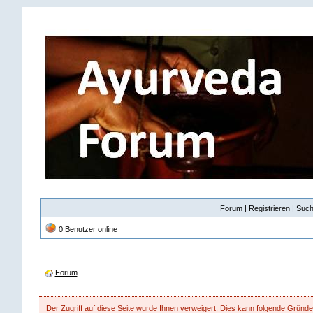
Forum
|
Registrieren
|
Suc
0 Benutzer online
Forum
Der Zugriff auf diese Seite wurde Ihnen verweigert. Dies kann folgende Gründ