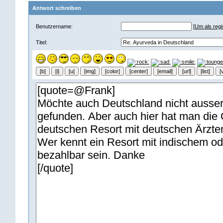
Antwort schreiben
Benutzername:
[
Um als regis
Titel: