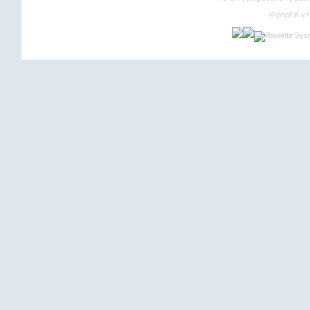
©
phpFK v7