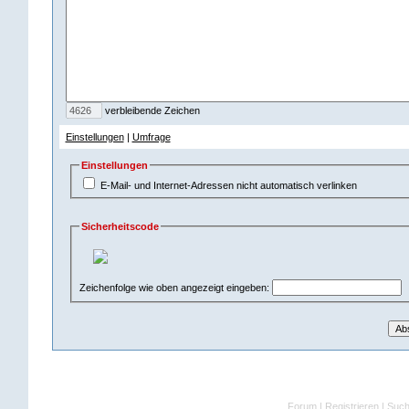
verbleibende Zeichen
Einstellungen
|
Umfrage
Einstellungen
E-Mail- und Internet-Adressen nicht automatisch verlinken
Sicherheitscode
Zeichenfolge wie oben angezeigt eingeben:
Forum
|
Registrieren
|
Suc