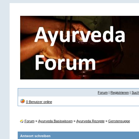
Forum
|
Registrieren
|
Suc
0 Benutzer online
Forum
»
Ayurveda Basiswissen
»
Ayurveda Rezepte
»
Gerstensuppe
Antwort schreiben