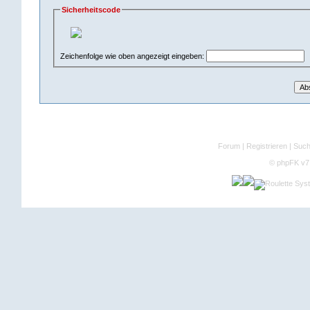
Sicherheitscode
Zeichenfolge wie oben angezeigt eingeben:
Forum
|
Registrieren
|
Suc
©
phpFK v7