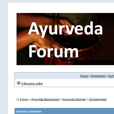
Forum
|
Registrieren
|
Suc
0 Benutzer online
Forum
»
Ayurveda Basiswissen
»
Ayurveda Rezepte
»
Gerstensuppe
Antwort schreiben