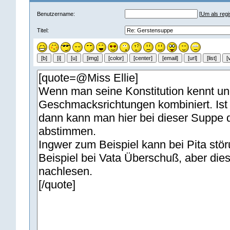
Benutzername:
[
Um als regis
Titel: