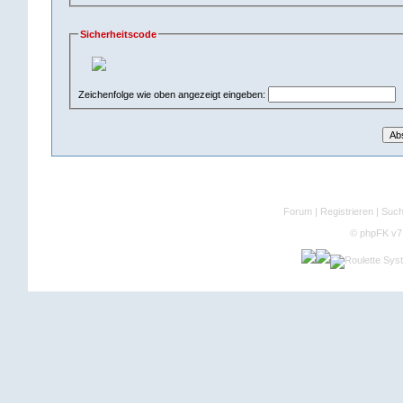
Sicherheitscode
Zeichenfolge wie oben angezeigt eingeben:
Forum
|
Registrieren
|
Suc
©
phpFK v7