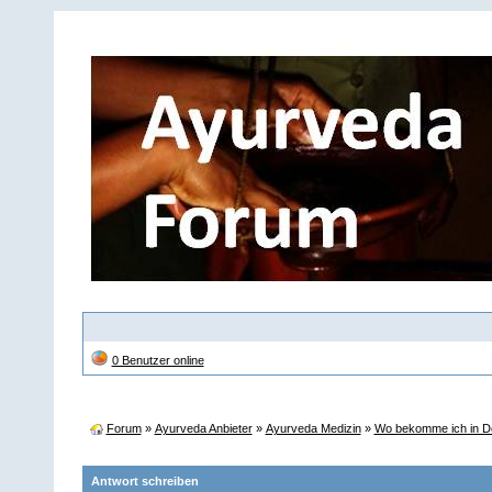
0 Benutzer online
Forum
»
Ayurveda Anbieter
»
Ayurveda Medizin
»
Wo bekomme ich in D
Antwort schreiben