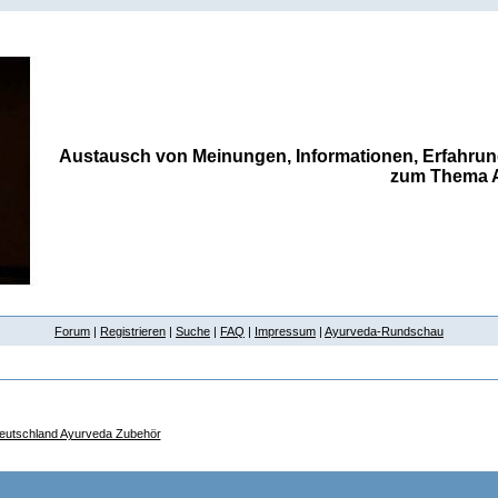
Austausch von Meinungen, Informationen, Erfahrun
zum Thema 
Forum
|
Registrieren
|
Suche
|
FAQ
|
Impressum
|
Ayurveda-Rundschau
eutschland Ayurveda Zubehör