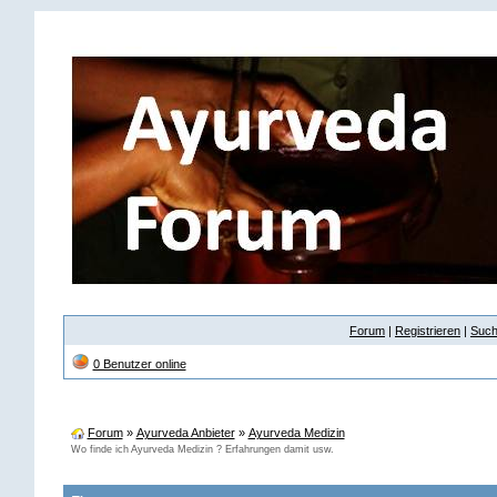
Forum
|
Registrieren
|
Suc
0 Benutzer online
Forum
»
Ayurveda Anbieter
»
Ayurveda Medizin
Wo finde ich Ayurveda Medizin ? Erfahrungen damit usw.