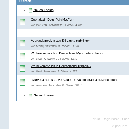
Themen
Neues Thema
Cephalexin Dogs Pain MatFerm
von MatFerm | Antworten: 0 | Views: 4.707
Ayurvedamedizin aus Sri Lanka mitbringen
von Steini | Antworten: 6 | Views: 15.334
Wo bekomme ich in Deutschland Ayurveda Zubehör
von Sitari | Antworten: 5 | Views: 3.236
Wo bekomme ich in Deutschland Triphala ?
von Gerti | Antworten: 3 | Views: 4.025
ayurveda herbs zu verkaufen, vayu pitta kapha balance pillen
von wurmlein | Antworten: 0 | Views: 3.887
Neues Thema
Forum
|
Registrieren
|
Suc
©
phpFK v7