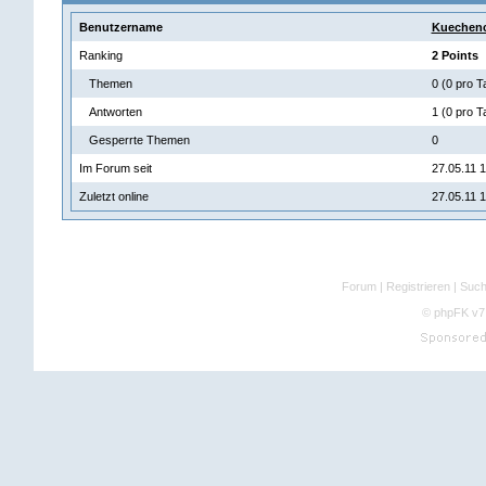
Benutzername
Kuechen
Ranking
2 Points
Themen
0 (0 pro T
Antworten
1 (0 pro T
Gesperrte Themen
0
Im Forum seit
27.05.11 
Zuletzt online
27.05.11 
Forum
|
Registrieren
|
Suc
©
phpFK v7