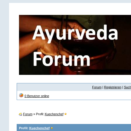
Forum
|
Registrieren
|
Suc
0 Benutzer online
Forum
» Profil:
Kuechenchef
Profil:
Kuechenchef