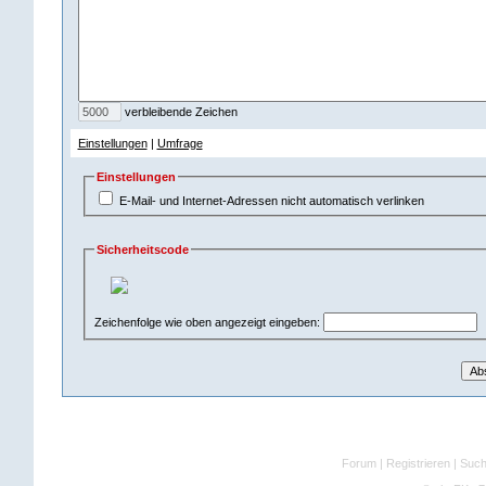
verbleibende Zeichen
Einstellungen
|
Umfrage
Einstellungen
E-Mail- und Internet-Adressen nicht automatisch verlinken
Sicherheitscode
Zeichenfolge wie oben angezeigt eingeben:
Forum
|
Registrieren
|
Suc