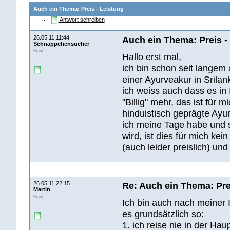
Auch ein Thema: Preis - Leistung
Antwort schreiben
26.05.11 11:44
Auch ein Thema: Preis -
Schnäppchensucher
Gast
Hallo erst mal,
ich bin schon seit langem
einer Ayurveakur in Srila
ich weiss auch dass es in I
"Billig" mehr, das ist fü
hinduistisch geprägte Ayu
ich meine Tage habe und so
wird, ist dies für mich ke
(auch leider preislich) un
26.05.11 22:15
Re: Auch ein Thema: Pre
Martin
Gast
Ich bin auch nach meiner 
es grundsätzlich so:
1. ich reise nie in der Ha