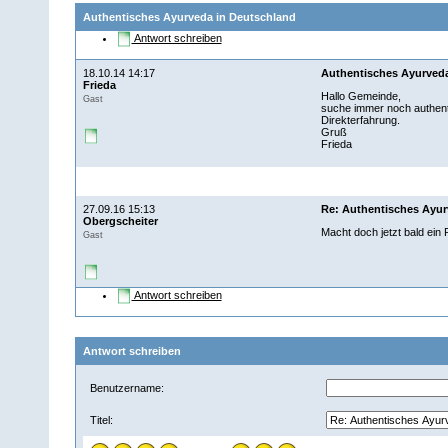
Authentisches Ayurveda in Deutschland
Antwort schreiben
18.10.14 14:17
Authentisches Ayurveda
Frieda
Hallo Gemeinde,
Gast
suche immer noch authenti
Direkterfahrung.
Gruß
Frieda
27.09.16 15:13
Re: Authentisches Ayur
Obergscheiter
Macht doch jetzt bald ein
Gast
Antwort schreiben
Antwort schreiben
Benutzername:
Titel: