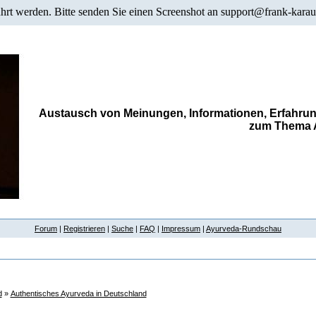
hrt werden. Bitte senden Sie einen Screenshot an support@frank-karau.d
Austausch von Meinungen, Informationen, Erfahrun
zum Thema 
Forum
|
Registrieren
|
Suche
|
FAQ
|
Impressum
|
Ayurveda-Rundschau
d
»
Authentisches Ayurveda in Deutschland