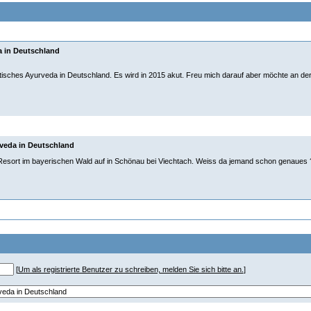
 in Deutschland
sches Ayurveda in Deutschland. Es wird in 2015 akut. Freu mich darauf aber möchte an der 
veda in Deutschland
 Resort im bayerischen Wald auf in Schönau bei Viechtach. Weiss da jemand schon genaues 
[
Um als registrierte Benutzer zu schreiben, melden Sie sich bitte an.
]