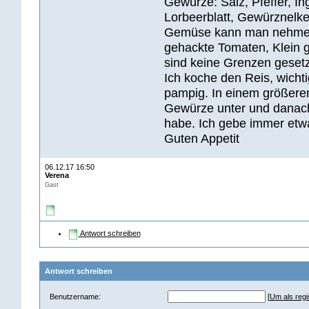
Gewürze: Salz, Pfeffer, I
Lorbeerblatt, Gewürznelk
Gemüse kann man nehmen:
gehackte Tomaten, Klein g
sind keine Grenzen gesetz
Ich koche den Reis, wichti
pampig. In einem größeren
Gewürze unter und danach 
habe. Ich gebe immer etw
Guten Appetit
06.12.17 16:50
Verena
Gast
Antwort schreiben
Antwort schreiben
Benutzername:
[
Um als regis