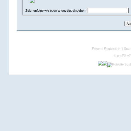
Zeichenfolge wie oben angezeigt eingeben:
Forum
|
Registrieren
|
Suc
©
phpFK v7