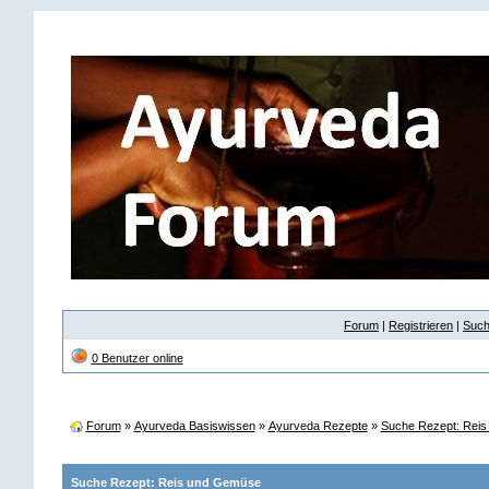
Forum
|
Registrieren
|
Suc
0 Benutzer online
Forum
»
Ayurveda Basiswissen
»
Ayurveda Rezepte
»
Suche Rezept: Rei
Suche Rezept: Reis und Gemüse