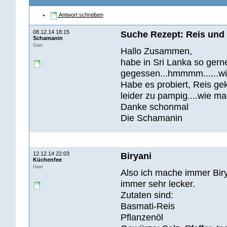
Antwort schreiben
08.12.14 18:15
Suche Rezept: Reis un
Schamanin
Gast
Hallo Zusammen,
habe in Sri Lanka so ger
gegessen...hmmmm......wi
Habe es probiert, Reis g
leider zu pampig....wie m
Danke schonmal
Die Schamanin
12.12.14 22:03
Biryani
Küchenfee
Gast
Also ich mache immer Birya
immer sehr lecker.
Zutaten sind:
Basmati-Reis
Pflanzenöl