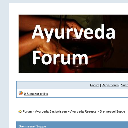
Forum
|
Registrieren
|
Suc
0 Benutzer online
Forum
»
Ayurveda Basiswissen
»
Ayurveda Rezepte
»
Brennessel Suppe
Brennessel Suppe