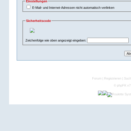
Einstellungen
E-Mail- und Internet-Adressen nicht automatisch verlinken
Sicherheitscode
Zeichenfolge wie oben angezeigt eingeben:
Forum
|
Registrieren
|
Suc
©
phpFK v7