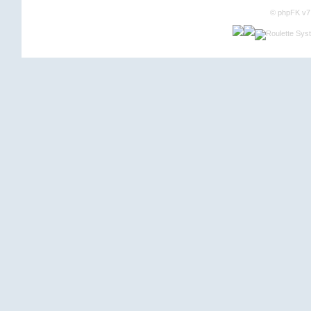
©
phpFK v7