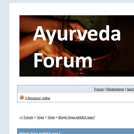
Forum
|
Registrieren
|
Suc
0 Benutzer online
Forum
»
Yoga
»
Yoga
»
Bringt Yoga wirklich was?
Bringt Yoga wirklich was?