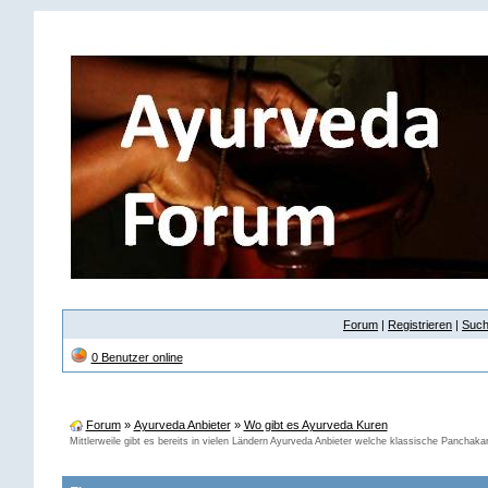
Forum
|
Registrieren
|
Suc
0 Benutzer online
Forum
»
Ayurveda Anbieter
»
Wo gibt es Ayurveda Kuren
Mittlerweile gibt es bereits in vielen Ländern Ayurveda Anbieter welche klassische Panchak