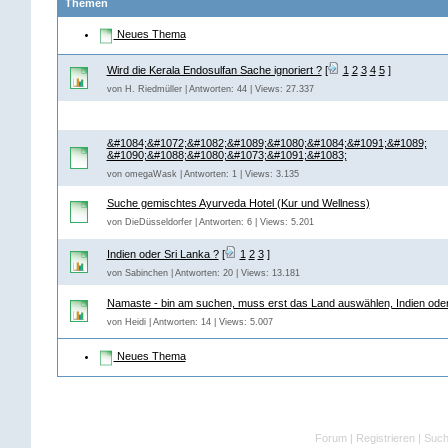
Themen
Neues Thema
Wird die Kerala Endosulfan Sache ignoriert ?
[
1
2
3
4
5
]
von H. Riedmüller | Antworten: 44 | Views: 27.337
&#1084;&#1072;&#1082;&#1089;&#1080;&#1084;&#1091;&#1089;
&#1090;&#1088;&#1080;&#1073;&#1091;&#1083;
von omegaWask | Antworten: 1 | Views: 3.135
Suche gemischtes Ayurveda Hotel (Kur und Wellness)
von DieDüsseldorfer | Antworten: 6 | Views: 5.201
Indien oder Sri Lanka ?
[
1
2
3
]
von Sabinchen | Antworten: 20 | Views: 13.181
Namaste - bin am suchen, muss erst das Land auswählen, Indien oder
von Heidi | Antworten: 14 | Views: 5.007
Neues Thema
Forum
|
Registrieren
|
Suc