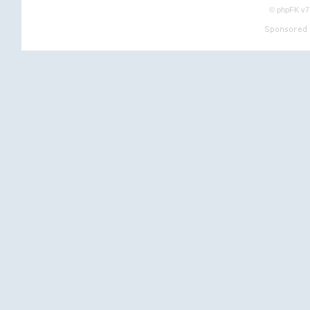
©
phpFK v7