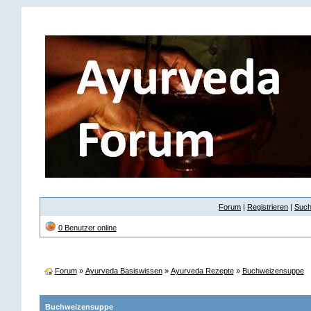
Forum
|
Registrieren
|
Suc
0 Benutzer online
Forum
»
Ayurveda Basiswissen
»
Ayurveda Rezepte
»
Buchweizensuppe
Buchweizensuppe