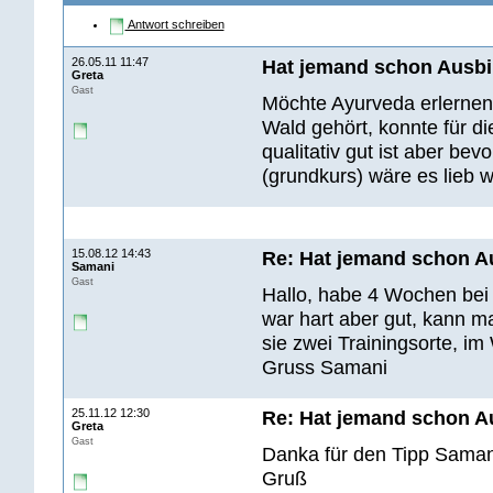
Antwort schreiben
26.05.11 11:47
Hat jemand schon Ausbi
Greta
Gast
Möchte Ayurveda erlernen
Wald gehört, konnte für d
qualitativ gut ist aber bev
(grundkurs) wäre es lieb 
15.08.12 14:43
Re: Hat jemand schon A
Samani
Gast
Hallo, habe 4 Wochen bei
war hart aber gut, kann m
sie zwei Trainingsorte, i
Gruss Samani
25.11.12 12:30
Re: Hat jemand schon A
Greta
Gast
Danka für den Tipp Saman
Gruß