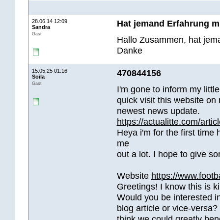
28.06.14 12:09
Hat jemand Erfahrung m
Sandra
Gast
Hallo Zusammen, hat jem
Danke
15.05.25 01:16
470844156
Soila
Gast
I'm gone to inform my littl
quick visit this website on
newest news update.
https://actualitte.com/artic
Heya i'm for the first time 
me
out a lot. I hope to give 
Website
https://www.footb
Greetings! I know this is ki
Would you be interested i
blog article or vice-versa
think we could greatly ben