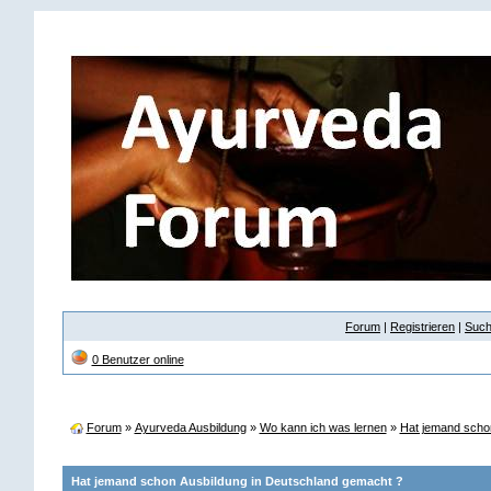
Forum
|
Registrieren
|
Suc
0 Benutzer online
Forum
»
Ayurveda Ausbildung
»
Wo kann ich was lernen
»
Hat jemand scho
Hat jemand schon Ausbildung in Deutschland gemacht ?