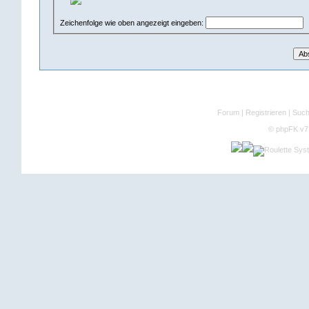
Zeichenfolge wie oben angezeigt eingeben:
Forum
|
Registrieren
|
Suc
©
phpFK v7