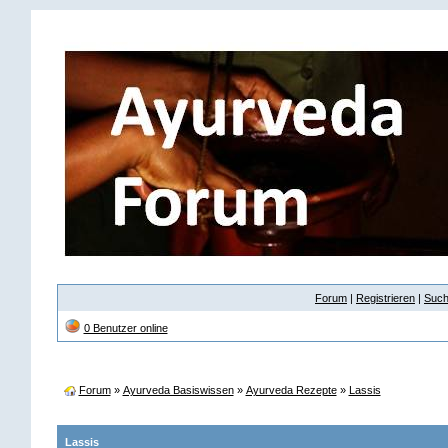
Forum
|
Registrieren
|
Suc
0 Benutzer online
Forum
»
Ayurveda Basiswissen
»
Ayurveda Rezepte
»
Lassis
Lassis