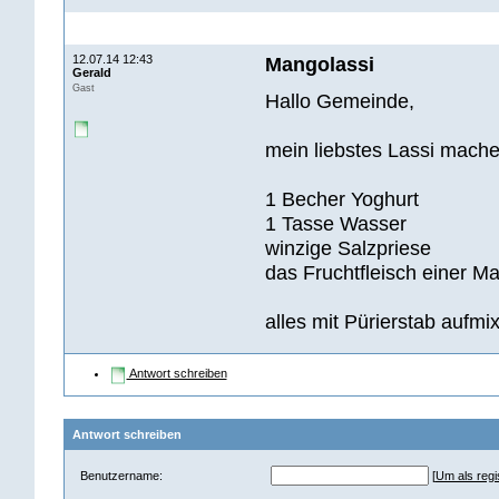
12.07.14 12:43
Mangolassi
Gerald
Gast
Hallo Gemeinde,
mein liebstes Lassi mache
1 Becher Yoghurt
1 Tasse Wasser
winzige Salzpriese
das Fruchtfleisch einer Ma
alles mit Pürierstab aufmix
Antwort schreiben
Antwort schreiben
Benutzername:
[
Um als regis