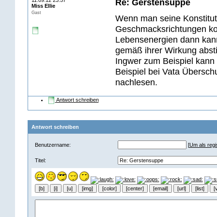
11.09.12 23:57
Re: Gerstensuppe
Miss Ellie
Gast
Wenn man seine Konstituti
Geschmacksrichtungen kom
Lebensenergien dann kann
gemäß ihrer Wirkung abs
Ingwer zum Beispiel kann
Beispiel bei Vata Übersc
nachlesen.
Antwort schreiben
Antwort schreiben
Benutzername:
[
Um als regis
Titel: